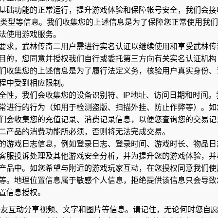
基础功能的正常运行，提升游戏体验和保障帐号安全，我们会接
网络类型等信息。我们收集您的上述信息是为了保障您正常使用我
法使用游戏服务。
要求，武林传奇二用户需进行实名认证以继续使用和享受武林传
目的，您同意并授权我们自行或委托第三方向有关实名认证机构
们收集您的上述信息是为了履行法定义务，核验用户真实身份、
程中受到相应限制。
全性，我们会收集您的设备识别符、IP地址、访问日期和时间
常进行的行为（如用于检测盗版、扫描外挂、防止作弊等）。如
们会收集您的充值记录、消费记录信息，以便您查询您的交易记
二产品的消费功能所必须，否则将无法完成交易。
的游戏日志信息，例如登录日志、登录时间、游戏时长、物品日
客服投诉处理及其他游戏安全分析，并为提升您的游戏体验，并
产品中。如您希望与附近的游戏玩家互动，在您授权同意我们使
等。地理位置信息属于敏感个人信息，拒绝提供该信息只会导致
置信息授权。
好友互动分享视频、文字和图片等信息。请记住，无论何时您自